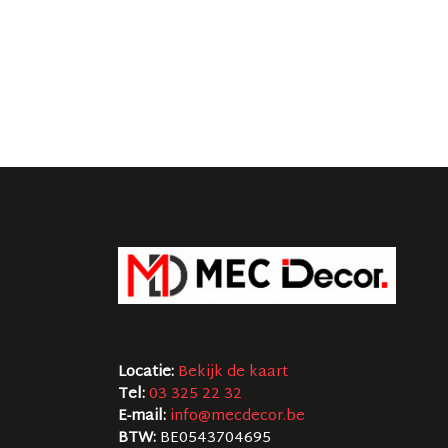
Locatie:
Bekijk de kaart
Tel:
03 325 22 32
E-mail:
info@mecdecor.be
BTW:
BE0543704695