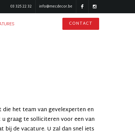
03 325 22 32
info@mecdecor.be
CONTACT
ATURES
t die het team van gevelexperten en
u graag te solliciteren voor een van
 bij de vacature. U zal dan snel iets